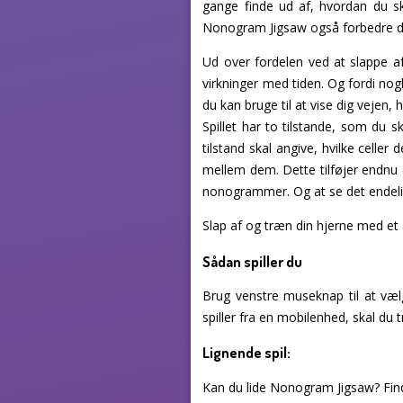
gange finde ud af, hvordan du ska
Nonogram Jigsaw også forbedre d
Ud over fordelen ved at slappe a
virkninger med tiden. Og fordi n
du kan bruge til at vise dig vejen,
Spillet har to tilstande, som du 
tilstand skal angive, hvilke celler
mellem dem. Dette tilføjer endnu e
nonogrammer. Og at se det endelige
Slap af og træn din hjerne med et 
Sådan spiller du
Brug venstre museknap til at vælge
spiller fra en mobilenhed, skal d
Lignende spil:
Kan du lide Nonogram Jigsaw? Find 