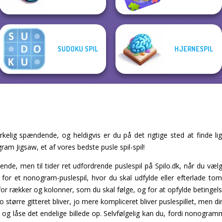
SUDOKU SPIL
HJERNESPIL
elig spændende, og heldigvis er du på det rigtige sted at finde li
gram Jigsaw, et af vores bedste pusle spil-spil!
pende, men til tider ret udfordrende puslespil på Spilo.dk, når du 
e for et nonogram-puslespil, hvor du skal udfylde eller efterlade tomm
r for rækker og kolonner, som du skal følge, og for at opfylde betinge
o større gitteret bliver, jo mere kompliceret bliver puslespillet, men di
u og låse det endelige billede op. Selvfølgelig kan du, fordi nonogramm