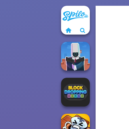
Cameraman vs
Toilets Puzzle
Block Dropping