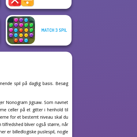
MATCH 3 SPIL
gnende spil på daglig basis. Besøg
vælger Nonogram Jigsaw. Som navnet
e celler på et gitter i henhold til
lserne for et bestemt niveau skal du
n tilfredshed bliver også større, når
er er billedlogiske puslespil, nogle