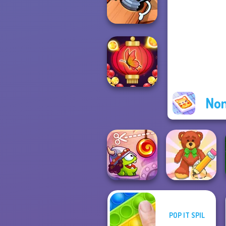
Merge
Pin Master: Screw
Puzzle Quest
Non
Bubble Shooter
Butterfly
POP IT SPIL
Cut The Rope:
Wipe Insight
Time Travel
Master