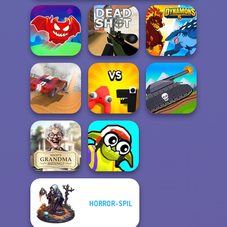
Obby The
Legendary
Dragon
Deadshot.io
Dynamons 5
City Driver:
Alphabet: Merge
Tanks 2D: Tank
Destroy Car
And Fight
Wars
HORROR-SPIL
What Is Grandma
Funny Blade &
Hiding
Magic