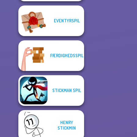
EVENTYRSPIL
FÆRDIGHEDSSPIL
STICKMAN SPIL
HENRY
STICKMIN