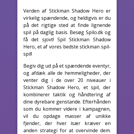
Verden af Stickman Shadow Hero er
virkelig spændende, og heldigvis er du
på det rigtige sted at finde lignende
spil på daglig basis. Besøg Spilo.dk og
få det sjovt! Spil Stickman Shadow
Hero, et af vores bedste stickman spil-
spil!
Begiv dig ud på et spændende eventyr,
og afdæk alle de hemmeligheder, der
venter dig i de over 20 niveauer i
Stickman Shadow Hero, et spil, der
kombinerer taktik og håndtering af
dine dyrebare genstande. Efterhånden
som du kommer videre i kampagnen,
vil du opdage masser af unikke
fjender, der hver især kræver en
anden strategi for at overvinde dem.