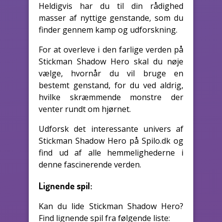
Heldigvis har du til din rådighed
masser af nyttige genstande, som du
finder gennem kamp og udforskning.
For at overleve i den farlige verden på
Stickman Shadow Hero skal du nøje
vælge, hvornår du vil bruge en
bestemt genstand, for du ved aldrig,
hvilke skræmmende monstre der
venter rundt om hjørnet.
Udforsk det interessante univers af
Stickman Shadow Hero på Spilo.dk og
find ud af alle hemmelighederne i
denne fascinerende verden.
Lignende spil:
Kan du lide Stickman Shadow Hero?
Find lignende spil fra følgende liste: