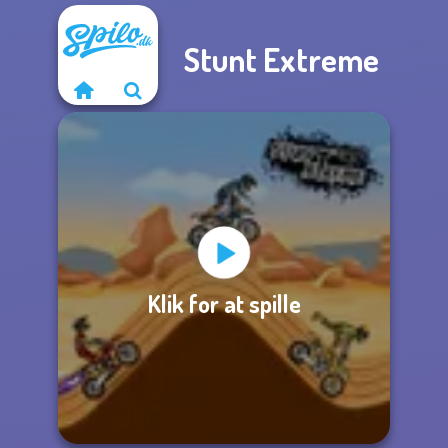
Stunt Extreme
Klik for at spille