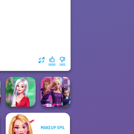
18016
3615
MAKEUP SPIL
My Christmas
Spy Squad
Party Prep
Academy