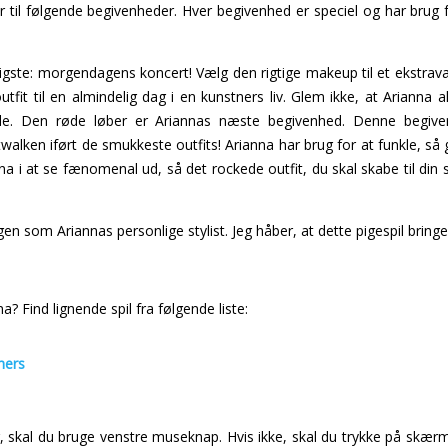
r til følgende begivenheder. Hver begivenhed er speciel og har brug f
gste: morgendagens koncert! Vælg den rigtige makeup til et ekstravag
tfit til en almindelig dag i en kunstners liv. Glem ikke, at Arianna al
åle. Den røde løber er Ariannas næste begivenhed. Denne begive
walken iført de smukkeste outfits! Arianna har brug for at funkle, så gi
ianna i at se fænomenal ud, så det rockede outfit, du skal skabe til di
ngen som Ariannas personlige stylist. Jeg håber, at dette pigespil bringe
na? Find lignende spil fra følgende liste:
shers
 skal du bruge venstre museknap. Hvis ikke, skal du trykke på skærm