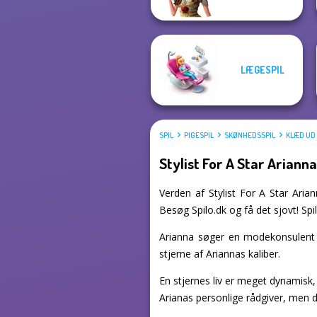
LÆGESPIL
SPIL
PIGESPIL
SKØNHEDSSPIL
KLÆD UD 
Stylist For A Star Ariann
Verden af Stylist For A Star Arian
Besøg Spilo.dk og få det sjovt! Spil
Arianna søger en modekonsulent t
stjerne af Ariannas kaliber.
En stjernes liv er meget dynamisk
Arianas personlige rådgiver, men d