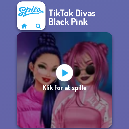
TikTok Divas
Black Pink
Klik for at spille