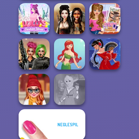
Lulus Fashion
ASMR Nail
World
Battle Maidens
Treatment
Cyberpunk
Shieldmaidens
Cute Mermaid
Flamenco Dancer
NEGLESPIL
Staying Home
Rapunzel
Christmas Eve
Fashion