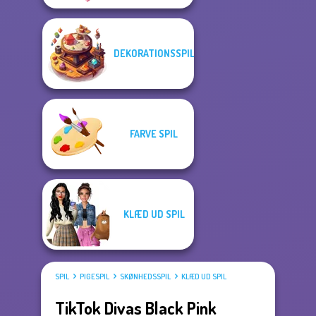
DEKORATIONSSPIL
FARVE SPIL
KLÆD UD SPIL
SPIL
PIGESPIL
SKØNHEDSSPIL
KLÆD UD SPIL
TikTok Divas Black Pink