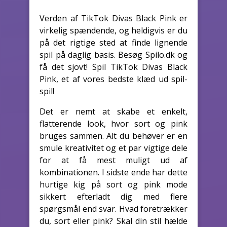
Verden af TikTok Divas Black Pink er
virkelig spændende, og heldigvis er du
på det rigtige sted at finde lignende
spil på daglig basis. Besøg Spilo.dk og
få det sjovt! Spil TikTok Divas Black
Pink, et af vores bedste klæd ud spil-
spil!
Det er nemt at skabe et enkelt,
flatterende look, hvor sort og pink
bruges sammen. Alt du behøver er en
smule kreativitet og et par vigtige dele
for at få mest muligt ud af
kombinationen. I sidste ende har dette
hurtige kig på sort og pink mode
sikkert efterladt dig med flere
spørgsmål end svar. Hvad foretrækker
du, sort eller pink? Skal din stil hælde