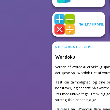
MATEMATIK SPIL
SPIL
CASUAL SPIL
ORDSPIL
Wordoku
Verden af Wordoku er virkelig spæn
det sjovt! Spil Wordoku, et af vores
Test din tålmodighed og dine org
bogstaver, og nederst på skærmen
3x3 med unikke tegn. Tænk dig god
strategi ikke er den rigtige.
Heldigvis har Wordoku flere svær