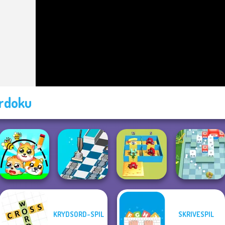
rdoku
KRYDSORD-SPIL
SKRIVESPIL
Dusty Maze
Alphabet Lore
Protect My Dog 3
Hunter
Maze
Break n Bounce