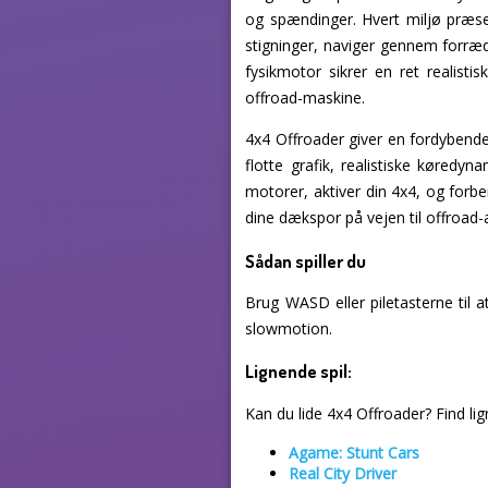
og spændinger. Hvert miljø præsent
stigninger, naviger gennem forræd
fysikmotor sikrer en ret realist
offroad-maskine.
4x4 Offroader giver en fordybende
flotte grafik, realistiske køredyna
motorer, aktiver din 4x4, og forb
dine dækspor på vejen til offroad
Sådan spiller du
Brug WASD eller piletasterne til a
slowmotion.
Lignende spil:
Kan du lide 4x4 Offroader? Find lign
Agame: Stunt Cars
Real City Driver