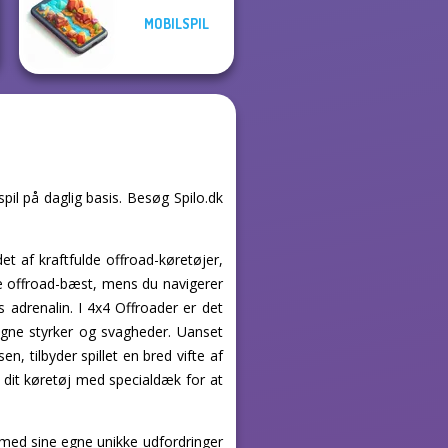
MOBILSPIL
pil på daglig basis. Besøg Spilo.dk
et af kraftfulde offroad-køretøjer,
isse offroad-bæst, mens du navigerer
adrenalin. I 4x4 Offroader er det
egne styrker og svagheder. Uanset
, tilbyder spillet en bred vifte af
r dit køretøj med specialdæk for at
 med sine egne unikke udfordringer