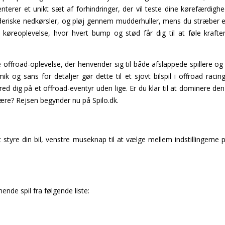
erer et unikt sæt af forhindringer, der vil teste dine kørefærdighed
eriske nedkørsler, og pløj gennem mudderhuller, mens du stræber ef
isk køreoplevelse, hvor hvert bump og stød får dig til at føle kraf
 offroad-oplevelse, der henvender sig til både afslappede spillere og
mik og sans for detaljer gør dette til et sjovt bilspil i offroad raci
ered dig på et offroad-eventyr uden lige. Er du klar til at dominere 
-ære? Rejsen begynder nu på Spilo.dk.
t styre din bil, venstre museknap til at vælge mellem indstillingern
ende spil fra følgende liste: