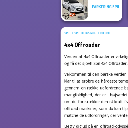
PARKERING SPIL
SPIL
SPIL TIL DRENGE
BILSPIL
4x4 Offroader
Verden af 4x4 Offroader er virkeli
og få det sjovt! Spil 4x4 Offroader, 
Velkommen til den barske verden i 
klar til at erobre de hårdeste terr
gennem en række udfordrende bane
mangfoldighed, der er i højsædet
om du foretrækker den rå kraft fra
offroad-maskiner, som du kan tilpa
matche de udfordringer, der venter
Begiv dig ud på en offroad-odyssé