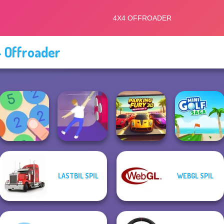
 Offroader
LASTBIL SPIL
WEBGL SPIL
Parking Fury 3D:
Merge 13
Balance It
Beach City 2
Mini Golf Saga