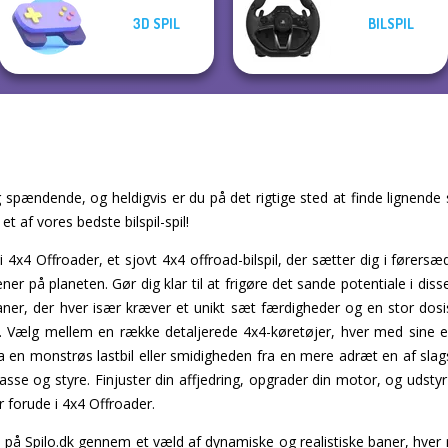
3D SPIL
BILSPIL
g spændende, og heldigvis er du på det rigtige sted at finde lignende s
et af vores bedste bilspil-spil!
4x4 Offroader, et sjovt 4x4 offroad-bilspil, der sætter dig i førersæd
æner på planeten. Gør dig klar til at frigøre det sande potentiale i d
r, der hver især kræver et unikt sæt færdigheder og en stor dosis 
. Vælg mellem en række detaljerede 4x4-køretøjer, hver med sine 
 en monstrøs lastbil eller smidigheden fra en mere adræt en af slagsen
sse og styre. Finjuster din affjedring, opgrader din motor, og udsty
 forude i 4x4 Offroader.
 på Spilo.dk gennem et væld af dynamiske og realistiske baner, hver