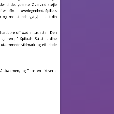
er til det yderste. Overvind stejle
ter offroad-overlegenhed. Spillets
ten og modstandsdygtigheden i din
 hardcore offroad-entusiaster. Den
ng-genren på Spilo.dk. Så start dine
den utæmmede vildmark og efterlade
e på skærmen, og T-tasten aktiverer