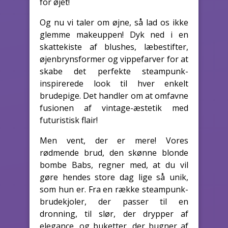
for øjet!
Og nu vi taler om øjne, så lad os ikke
glemme makeuppen! Dyk ned i en
skattekiste af blushes, læbestifter,
øjenbrynsformer og vippefarver for at
skabe det perfekte steampunk-
inspirerede look til hver enkelt
brudepige. Det handler om at omfavne
fusionen af vintage-æstetik med
futuristisk flair!
Men vent, der er mere! Vores
rødmende brud, den skønne blonde
bombe Babs, regner med, at du vil
gøre hendes store dag lige så unik,
som hun er. Fra en række steampunk-
brudekjoler, der passer til en
dronning, til slør, der drypper af
elegance, og buketter, der bugner af