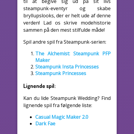
til at begive sig ud på sit livs
steampunk-eventyr og skabe
bryllupslooks, der er helt ude af denne
verden! Lad os skrive modehistorie
sammen på den mest stilfulde måde!
Spil andre spil fra Steampunk-serien:
The Alchemist: Steampunk PFP
Maker
Steampunk Insta Princesses
Steampunk Princesses
Lignende spil:
Kan du lide Steampunk Wedding? Find
lignende spil fra følgende liste:
Casual Magic Maker 2.0
Dark Fae