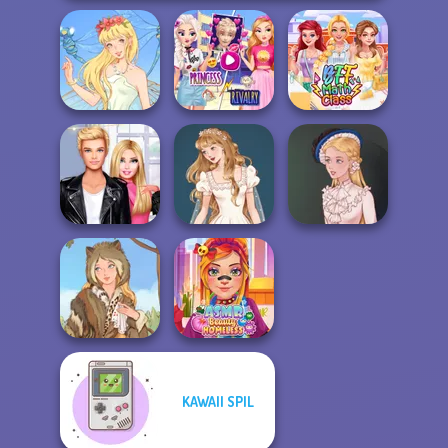
Elsa And
Rapunzel
Thumbelina
Princess Riv...
BFF Math Class
Roomies Blind
Wedding Dress
Date
Design 2
Victorian Alice
KAWAII SPIL
ASMR Beauty
Grimm Beauty
Homeless