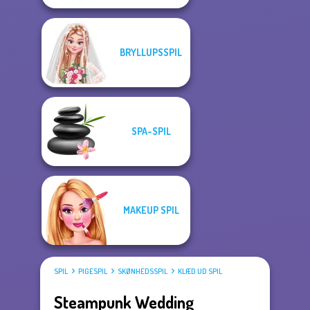
BRYLLUPSSPIL
SPA-SPIL
MAKEUP SPIL
SPIL
PIGESPIL
SKØNHEDSSPIL
KLÆD UD SPIL
Steampunk Wedding