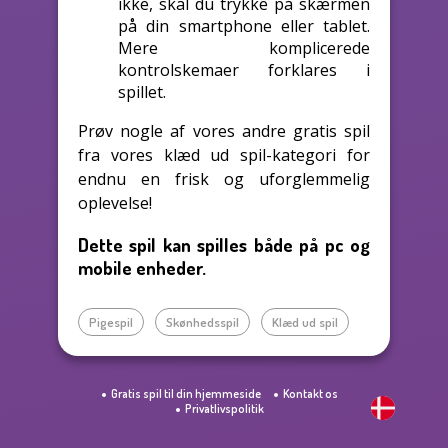
ikke, skal du trykke på skærmen
på din smartphone eller tablet.
Mere komplicerede
kontrolskemaer forklares i
spillet.
Prøv nogle af vores andre gratis spil
fra vores klæd ud spil-kategori for
endnu en frisk og uforglemmelig
oplevelse!
Dette spil kan spilles både på pc og
mobile enheder.
Pigespil
Skønhedsspil
Klæd ud spil
Gratis spil til din hjemmeside
Kontakt os
Privatlivspolitik