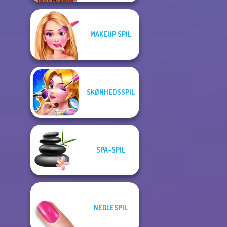
MAKEUP SPIL
SKØNHEDSSPIL
SPA-SPIL
NEGLESPIL