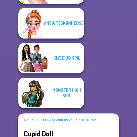
ANSIGTSSKØNHEDSSPIL
KLÆD UD SPIL
MONSTER HIGH
SPIL
SPIL
PIGESPIL
SKØNHEDSSPIL
KLÆD UD SPIL
Cupid Doll