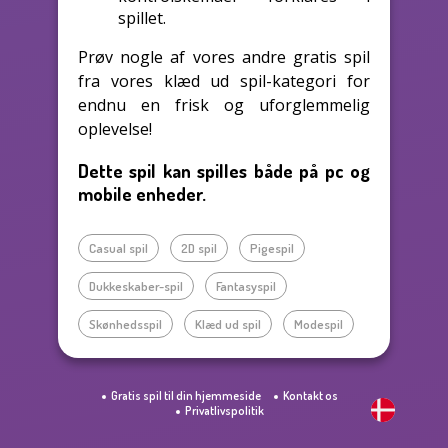
spillet.
Prøv nogle af vores andre gratis spil
fra vores klæd ud spil-kategori for
endnu en frisk og uforglemmelig
oplevelse!
Dette spil kan spilles både på pc og
mobile enheder.
Casual spil
2D spil
Pigespil
Dukkeskaber-spil
Fantasyspil
Skønhedsspil
Klæd ud spil
Modespil
Gratis spil til din hjemmeside
Kontakt os
Privatlivspolitik