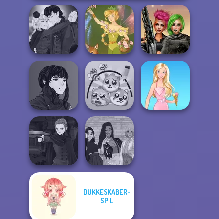
Manga Creator
Vampire Hunter
Cyberpunk
P...
Vintage Fairy
Shieldmaidens
Manga Creator
Vampire Hunter
P...
Protect My Dog 3
Barbie
DUKKESKABER-
Manga Creator
Vampire Hunter
The Fly Squad:
SPIL
P...
#squadgoals