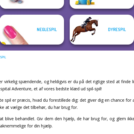
NEGLESPIL
DYRESPIL
SPIL
 virkelig spændende, og heldigvis er du på det rigtige sted at finde l
ospital Adventure, et af vores bedste klæd ud spil-spil!
te spil er præcis, hvad du forestillede dig: det giver dig en chance for
kke at vælge det tilbehør, du har brug for.
at blive behandlet. Giv dem den hjælp, de har brug for, og glem ikk
 taknemmelige for din hjælp.