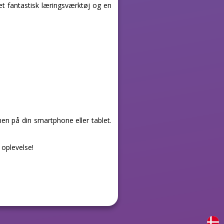
et fantastisk læringsværktøj og en
en på din smartphone eller tablet.
 oplevelse!