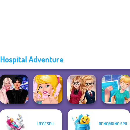
Hospital Adventure
LÆGESPIL
RENGØRING SPIL
Wednesday
Ellie's Morning
Back To School
Knee Case
Besties Fun Day
Routine
Fashionistas
Simulator