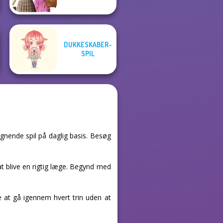
DUKKESKABER-
SPIL
ignende spil på daglig basis. Besøg
 at blive en rigtig læge. Begynd med
e at gå igennem hvert trin uden at