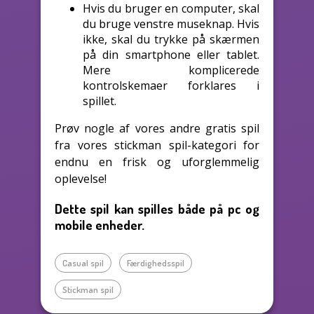
Hvis du bruger en computer, skal
du bruge venstre museknap. Hvis
ikke, skal du trykke på skærmen
på din smartphone eller tablet.
Mere komplicerede
kontrolskemaer forklares i
spillet.
Prøv nogle af vores andre gratis spil
fra vores stickman spil-kategori for
endnu en frisk og uforglemmelig
oplevelse!
Dette spil kan spilles både på pc og
mobile enheder.
Casual spil
Færdighedsspil
Stickman spil