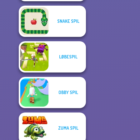
SNAKE SPIL
LØBESPIL
OBBY SPIL
ZUMA SPIL