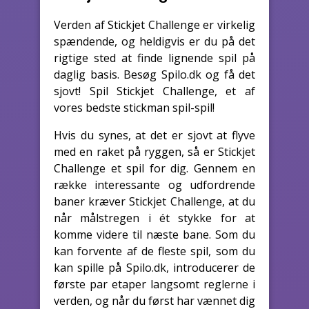
Verden af Stickjet Challenge er virkelig
spændende, og heldigvis er du på det
rigtige sted at finde lignende spil på
daglig basis. Besøg Spilo.dk og få det
sjovt! Spil Stickjet Challenge, et af
vores bedste stickman spil-spil!
Hvis du synes, at det er sjovt at flyve
med en raket på ryggen, så er Stickjet
Challenge et spil for dig. Gennem en
række interessante og udfordrende
baner kræver Stickjet Challenge, at du
når målstregen i ét stykke for at
komme videre til næste bane. Som du
kan forvente af de fleste spil, som du
kan spille på Spilo.dk, introducerer de
første par etaper langsomt reglerne i
verden, og når du først har vænnet dig