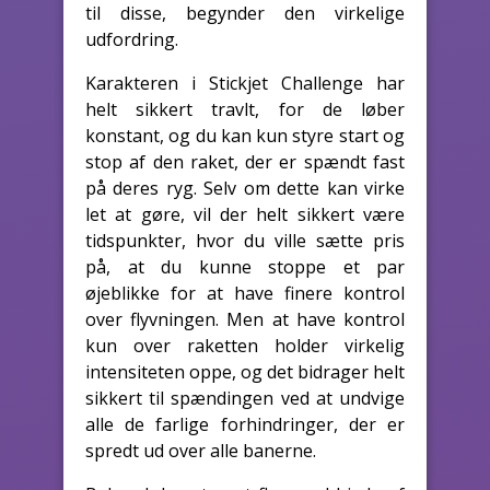
til disse, begynder den virkelige
udfordring.
Karakteren i Stickjet Challenge har
helt sikkert travlt, for de løber
konstant, og du kan kun styre start og
stop af den raket, der er spændt fast
på deres ryg. Selv om dette kan virke
let at gøre, vil der helt sikkert være
tidspunkter, hvor du ville sætte pris
på, at du kunne stoppe et par
øjeblikke for at have finere kontrol
over flyvningen. Men at have kontrol
kun over raketten holder virkelig
intensiteten oppe, og det bidrager helt
sikkert til spændingen ved at undvige
alle de farlige forhindringer, der er
spredt ud over alle banerne.