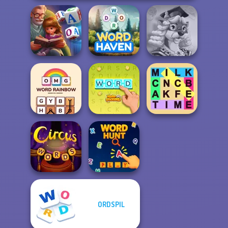
Word Scramble:
Words With Prof.
Family Tales
Word Haven
Wisely
OMG Word
Fillwords: Find
Rainbow
Word Stickers!
All the Words
ORDSPIL
Circus Words
Word Hunt