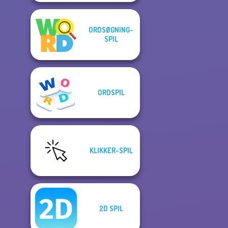
ORDSØGNING-
SPIL
ORDSPIL
KLIKKER-SPIL
2D SPIL