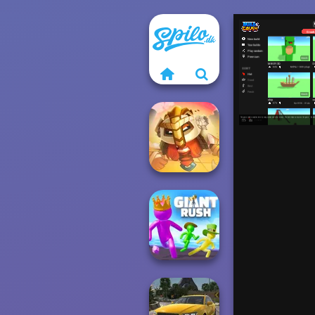
For Honor
Warriors io