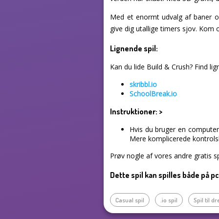
Med et enormt udvalg af baner og
give dig utallige timers sjov. Kom og
Lignende spil:
Kan du lide Build & Crush? Find lign
skribbl.io
SchoolBreak.io
Instruktioner:
>
Hvis du bruger en computer,
Mere komplicerede kontrolske
Prøv nogle af vores andre gratis sp
Dette spil kan spilles både på 
Casual spil
.io spil
Spil til d