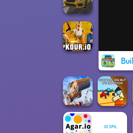
Giant Rush!
Real Drift
Multiplayer
Bui
Kour.io
.IO SPIL
Construction
Survival 456 But
Ramp Jumping
It Impostor