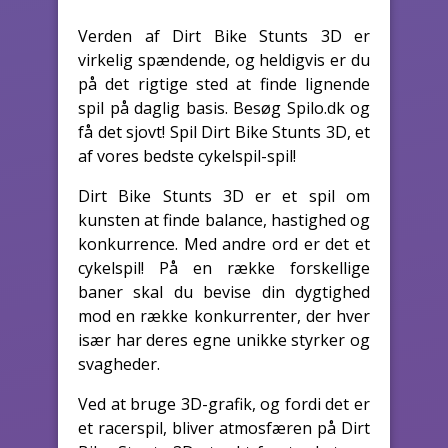
Verden af Dirt Bike Stunts 3D er
virkelig spændende, og heldigvis er du
på det rigtige sted at finde lignende
spil på daglig basis. Besøg Spilo.dk og
få det sjovt! Spil Dirt Bike Stunts 3D, et
af vores bedste cykelspil-spil!
Dirt Bike Stunts 3D er et spil om
kunsten at finde balance, hastighed og
konkurrence. Med andre ord er det et
cykelspil! På en række forskellige
baner skal du bevise din dygtighed
mod en række konkurrenter, der hver
især har deres egne unikke styrker og
svagheder.
Ved at bruge 3D-grafik, og fordi det er
et racerspil, bliver atmosfæren på Dirt