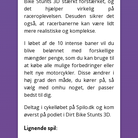
Bike Stunts 3D stærkt forstærket, og
det hjælper virkelig på
raceroplevelsen. Desuden sikrer det
også, at racerbanerne kan være lidt
mere realistiske og komplekse.
I løbet af de 10 intense baner vil du
blive belønnet med forskellige
mængder penge, som du kan bruge til
at købe alle mulige forbedringer eller
helt nye motorcykler. Disse ændrer i
høj grad den måde, du kører på, så
vælg med omhu noget, der passer
bedst til dig.
Deltag i cykelløbet på Spilo.dk og kom
øverst på podiet i Dirt Bike Stunts 3D.
Lignende spil: