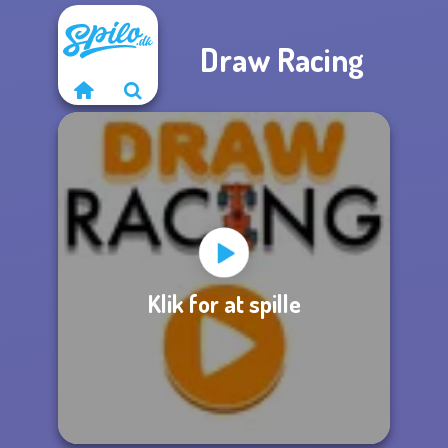
Draw Racing
Klik for at spille