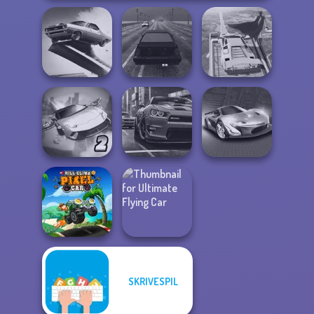
Agame: Stunt
Super Hero
Cars
Highway Traffic
Driving School
Ultimate Flying
Car 2
Real City Driver
Grand Cyber City
SKRIVESPIL
Hill Climb Pixel
Ultimate Flying
Car
Car