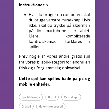
Instruktioner:
>
Hvis du bruger en computer, skal
du bruge venstre museknap. Hvis
ikke, skal du trykke på skærmen
på din smartphone eller tablet.
Mere komplicerede
kontrolskemaer forklares i
spillet.
Prøv nogle af vores andre gratis spil
fra vores bilspil-kategori for endnu en
frisk og uforglemmelig oplevelse!
Dette spil kan spilles både på pc og
mobile enheder.
Spil til drenge
Bilspil
Casual spil
Ordspil
Hukommelsesspil