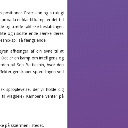
es positioner. Præcision og strategi
armada er klar til kamp, er det tid
de og træffe taktiske beslutninger.
ekte og i sidste ende sænke deres
leship-spil så fængslende.
jren afhænger af din evne til at
 Det er en kamp om intelligens og
erden på Sea Battleship, hvor den
ydeffekter genskaber spændingen ved
sk spiloplevelse, der vil holde dig
et til vragdele? Kampene venter på
ykke på skærmen i stedet.