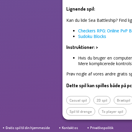
Lignende spil:
Kan du lide Sea Battleship? Find lig
Checkers RPG: Online PvP B
Sudoku Blocks
Instruktioner:
>
Hvis du bruger en computer,
Mere komplicerede kontrolske
Prøv nogle af vores andre gratis s
Dette spil kan spilles både på 
Casual spil
2D spil
Brætspil
Spil til drenge
To player spil
Gratis spil til din hjemmeside
Kontakt os
Privatlivspolitik