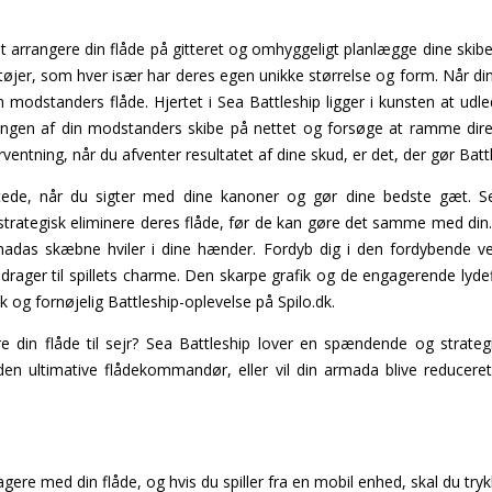
 at arrangere din flåde på gitteret og omhyggeligt planlægge dine skib
rtøjer, som hver især har deres egen unikke størrelse og form. Når din 
in modstanders flåde. Hjertet i Sea Battleship ligger i kunsten at udle
ringen af din modstanders skibe på nettet og forsøge at ramme dir
ventning, når du afventer resultatet af dine skud, er det, der gør Batt
tede, når du sigter med dine kanoner og gør dine bedste gæt. Se
rategisk eliminere deres flåde, før de kan gøre det samme med din.
madas skæbne hviler i dine hænder. Fordyb dig i den fordybende v
 bidrager til spillets charme. Den skarpe grafik og de engagerende l
k og fornøjelig Battleship-oplevelse på Spilo.dk.
re din flåde til sejr? Sea Battleship lover en spændende og strategi
e den ultimative flådekommandør, eller vil din armada blive reducer
agere med din flåde, og hvis du spiller fra en mobil enhed, skal du tr