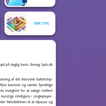
BRÆTSPIL
spil på daglig basis. Besøg Spilo.dk
ning af det klassiske Battleship-
, affyre kanoner og sænke fjendtlige
ar du mulighed for at vælge mellem
unstige intelligens i singleplayer-
r fleksibiliteten til at tilpasse sig