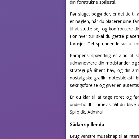
din foretrukne spillestil.
Før slaget begynder, er det tid til
er nøglen, når du placerer dine fa
til at sætte sejl og konfrontere d
For hver tur skal du gætte place
fartøjer. Det spændende sus af for
Kampens spænding er altid til s
udmanøvrere din modstander og st
strategi på åbent hav, og din ar
nostalgiske grafik i notesblokstil
søkrigsførelse og giver en autentis
Er du klar til at tage roret og fø
underholdt i timevis. Vil du bliv
Spilo.dk, Admiral!
Sådan spiller du
Brug venstre museknap til at inter