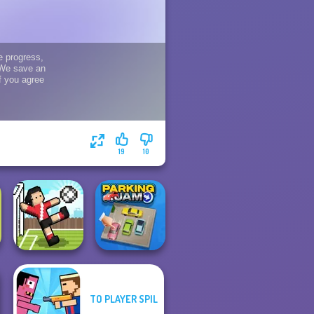
19
10
TO PLAYER SPIL
Soccer Random
Parking Jam