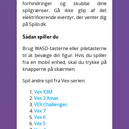
forhindringer og skubbe dine
spilgrænser. Gå ikke glip af det
elektrificerende eventyr, der venter dig
på Spilo.dk.
Sådan spiller du
Brug WASD-tasterne eller piletasterne
til at bevæge din figur. Hvis du spiller
fra en mobil enhed, skal du trykke på
knapperne på skærmen.
Spil andre spil fra Vex-serien:
Vex X3M
Vex 3 Xmas
VEX Challenges
Vex 7
Vex 6
Vex 5