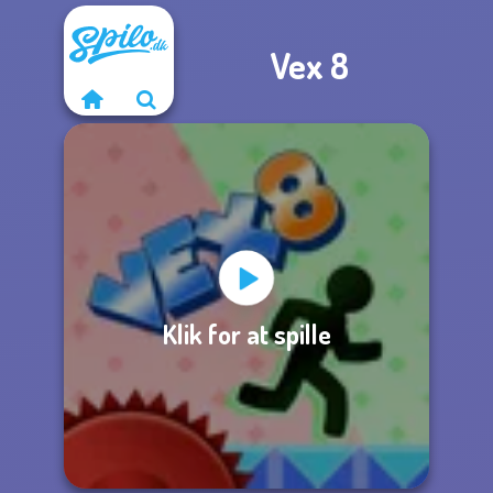
Vex 8
Klik for at spille