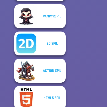
VAMPYRSPIL
2D SPIL
ACTION SPIL
HTML5 SPIL