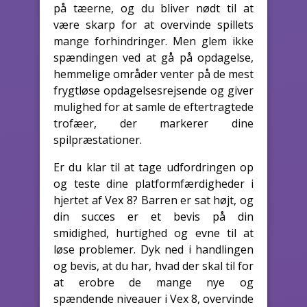
på tæerne, og du bliver nødt til at
være skarp for at overvinde spillets
mange forhindringer. Men glem ikke
spændingen ved at gå på opdagelse,
hemmelige områder venter på de mest
frygtløse opdagelsesrejsende og giver
mulighed for at samle de eftertragtede
trofæer, der markerer dine
spilpræstationer.
Er du klar til at tage udfordringen op
og teste dine platformfærdigheder i
hjertet af Vex 8? Barren er sat højt, og
din succes er et bevis på din
smidighed, hurtighed og evne til at
løse problemer. Dyk ned i handlingen
og bevis, at du har, hvad der skal til for
at erobre de mange nye og
spændende niveauer i Vex 8, overvinde